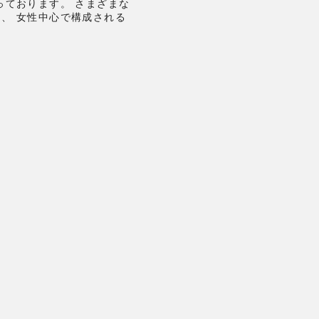
っております。
さまざまな
力、
女性中心で構成される
。