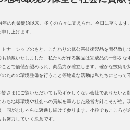
14年の創業開始以来、多くの方々に支えられ、今日に至ります
謝申し上げます。
ートナーシップのもと、こだわりの低公害技術製品を開発致し
彰も頂戴いたしました。私たちが作る製品は完成品の一部をな
つことで価値が認められ、商品力が確立します。確かな技術を
プのための環境整備を行うこと等地道な活動は私たちにとって
つ皆さまにご覧いただいても恥ずかしくない会社でありたいと
なわち地球環境や社会への貢献を重んじた経営方針こそが柱。
員一同がむしゃらに邁進し続けて参ります。小粒でもこころが
らも努力していく決意です。